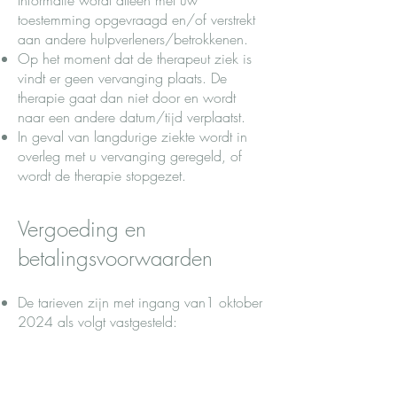
Informatie wordt alléén met uw
toestemming opgevraagd en/of verstrekt
aan andere hulpverleners/betrokkenen.
Op het moment dat de therapeut ziek is
vindt er geen vervanging plaats. De
therapie gaat dan niet door en wordt
naar een andere datum/tijd verplaatst.
In geval van langdurige ziekte wordt in
overleg met u vervanging geregeld, of
wordt de therapie stopgezet.
Vergoeding en
betalingsvoorwaarden
De tarieven zijn met ingang van1 oktober
2024 als volgt vastgesteld:​
Intake 45 minuten: €55
Sessie 50 minuten: €75
Sessie systeem 60 minuten: €95