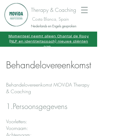
Therapy & Coaching
Costa Blanca, Spain
Nederlands en Engels gesproken
Momenteel neemt alleen Chantal de Rooy
(NLP en identiteitscoach) nieuwe cliënten
aan.
Behandelovereenkomst
Behandelovereenkomst MOViDA Therapy
& Coaching
1.Persoonsgegevens
Voorletters:
Voornaam:
Achternaam: